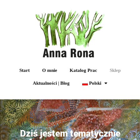
Start
O mnie
Katalog Prac
Sklep
Aktualności | Blog
Polski
Dziś jestem tematycznie