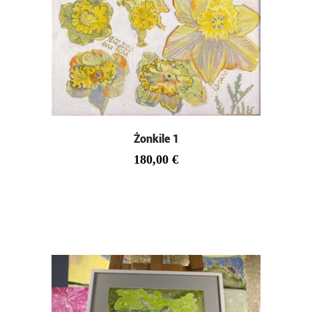
Żonkile 1
180,00
€