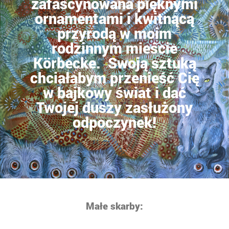
zafascynowana pięknymi
ornamentami i kwitnącą
przyrodą w moim
rodzinnym mieście
Körbecke. Swoją sztuką
chciałabym przenieść Cię
w bajkowy świat i dać
Twojej duszy zasłużony
odpoczynek!
Małe skarby: