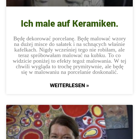
Ich male auf Keramiken.
Będę dekorować porcelanę. Będę malować wzory
na dużej misce do sałatek i na schnących właśnie
kafelkach. Nigdy wcześniej tego nie robiłam, ale
teraz spróbowałam malować na kubku. To co
widzicie poniżej to efekty tegoż malowania. W tej
chwili wygląda to trochę prymitywnie, ale będę
się w malowaniu na porcelanie doskonalić.
WEITERLESEN »